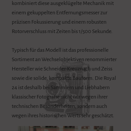
kombiniert diese ausgeklügelte Mechanik mit
einem gekuppelten Entfernungsmesser zur
präzisen Fokussierung und einem robusten
Rotorverschluss mit Zeiten bis 1/500 Sekunde.
Typisch für das Modell ist das professionelle
Sortiment an Wechselobjektiven renommierter
Hersteller wie Schneider-Kreuznach und Zeiss
sowie die solide, kompakte Bauform. Die Royal
24 ist deshalb bei Sammlern und Liebhabern
klassischer Fotografie nicht nur wegen ihrer
technischen Besonderheiten, sondern auch
wegen ihres historischen Werts sehr geschätzt.