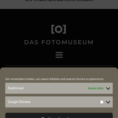
DAS FOTOMUSEUM
03677 - 20 77 99
Wir verwenden Cookies, um unsere Website und unseren Service zu optimieren.
buero@die-kulturfabrik.de
Funktional
Immer aktiv
Oberweg 2 in 98693 Ilmenau
Google Dienste
Google
Dienste